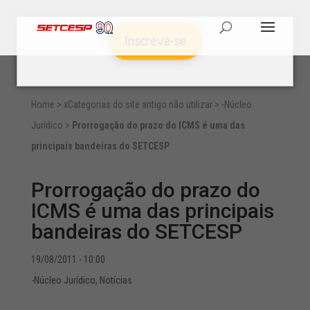
Inscreva-se
Home
>
xCategorias do site antigo não utilizar
>
-Núcleo
Jurídico
>
Prorrogação do prazo do ICMS é uma das
principais bandeiras do SETCESP
Prorrogação do prazo do
ICMS é uma das principais
bandeiras do SETCESP
19/08/2011 - 10:00
-Núcleo Jurídico
,
Notícias