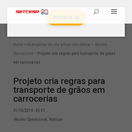
Inscreva-se
Home
>
xCategorias do site antigo não utilizar
>
-Núcleo
Operacional
>
Projeto cria regras para transporte de grãos
em carrocerias
Projeto cria regras para
transporte de grãos em
carrocerias
31/10/2014 - 05:07
-Núcleo Operacional
,
Notícias