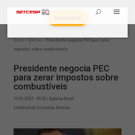
Inscreva-se
Home
>
Notícias
>
Presidente negocia PEC para zerar
impostos sobre combustíveis
Presidente negocia PEC
para zerar impostos sobre
combustíveis
21/01/2022 - 09:35
/ Agência Brasil
Combustível
,
Economia
,
Notícias