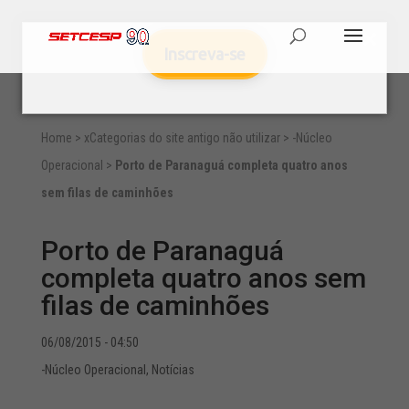
Inscreva-se
Home
>
xCategorias do site antigo não utilizar
>
-Núcleo
Operacional
>
Porto de Paranaguá completa quatro anos
sem filas de caminhões
Porto de Paranaguá
completa quatro anos sem
filas de caminhões
06/08/2015 - 04:50
-Núcleo Operacional
,
Notícias