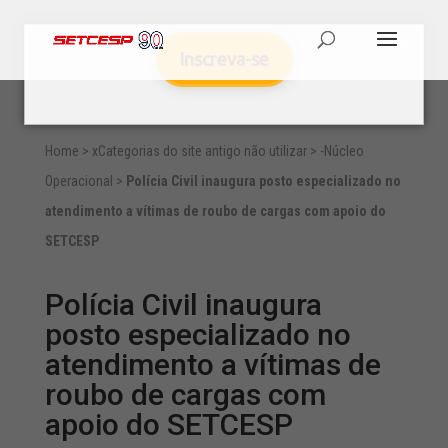
Inscreva-se
Home
>
xCategorias do site antigo não utilizar
>
-Núcleo
Operacional
>
Polícia Civil inaugura posto especializado no
atendimento a vítimas de roubo de cargas com apoio do
SETCESP
Polícia Civil inaugura
posto especializado no
atendimento a vítimas de
roubo de cargas com
apoio do SETCESP