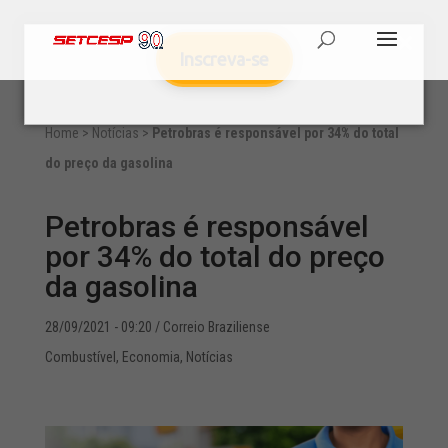
Inscreva-se
Home
>
Notícias
>
Petrobras é responsável por 34% do total
do preço da gasolina
Petrobras é responsável
por 34% do total do preço
da gasolina
28/09/2021 - 09:20
/ Correio Braziliense
Combustível
,
Economia
,
Notícias