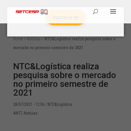
Inscreva-se
Home
>
Notícias
>
NTC&Logística realiza pesquisa sobre o
mercado no primeiro semestre de 2021
NTC&Logística realiza
pesquisa sobre o mercado
no primeiro semestre de
2021
28/07/2021 - 12:06
/ NTC&Logística
ANTT
,
Notícias