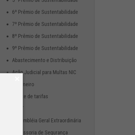
6º Prêmio de Sustentabilidade
7º Prêmio de Sustentabilidade
8º Prêmio de Sustentabilidade
9º Prêmio de Sustentabilidade
Abastecimento e Distribuição
Ação Judicial para Multas NIC
Aduaneiro
Ajuste de tarifas
ANTT
Assembléia Geral Extraordinária
Assessoria de Segurança