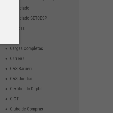
Associado
Associado SETCESP
Bebidas
Blog
Cargas Completas
Carreira
CAS Barueri
CAS Jundiaí
Certificado Digital
CIOT
Clube de Compras