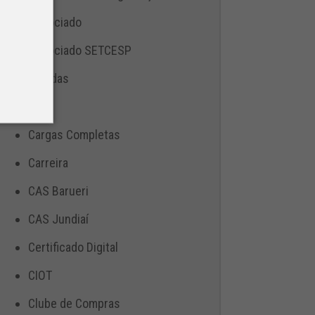
Associado
Associado SETCESP
Bebidas
Blog
Cargas Completas
Carreira
CAS Barueri
CAS Jundiaí
Certificado Digital
CIOT
Clube de Compras