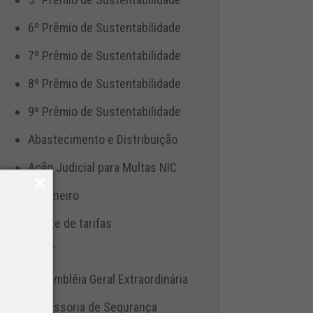
6º Prêmio de Sustentabilidade
7º Prêmio de Sustentabilidade
8º Prêmio de Sustentabilidade
9º Prêmio de Sustentabilidade
Abastecimento e Distribuição
Ação Judicial para Multas NIC
Aduaneiro
Ajuste de tarifas
ANTT
Assembléia Geral Extraordinária
Assessoria de Segurança