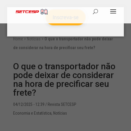
Inscreva-se
Home
>
Notícias
>
O que o transportador não pode deixar
de considerar na hora de precificar seu frete?
O que o transportador não
pode deixar de considerar
na hora de precificar seu
frete?
04/12/2025 - 12:39
/ Revista SETCESP
Economia e Estatística
,
Notícias