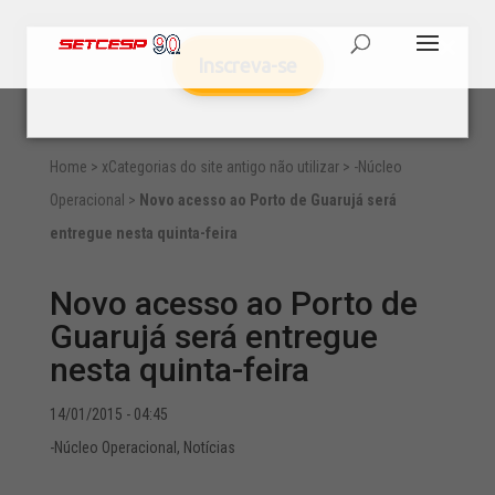
Inscreva-se
Home
>
xCategorias do site antigo não utilizar
>
-Núcleo
Operacional
>
Novo acesso ao Porto de Guarujá será
entregue nesta quinta-feira
Novo acesso ao Porto de
Guarujá será entregue
nesta quinta-feira
14/01/2015 - 04:45
-Núcleo Operacional
,
Notícias