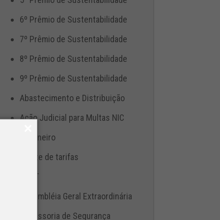
6º Prêmio de Sustentabilidade
7º Prêmio de Sustentabilidade
8º Prêmio de Sustentabilidade
9º Prêmio de Sustentabilidade
Abastecimento e Distribuição
Ação Judicial para Multas NIC
Aduaneiro
Ajuste de tarifas
ANTT
Assembléia Geral Extraordinária
Assessoria de Segurança