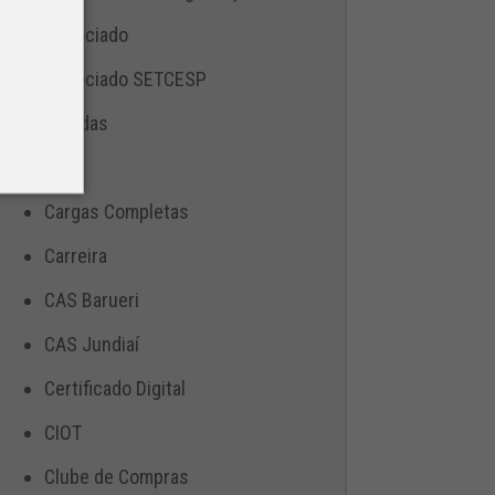
Associado
Associado SETCESP
Bebidas
Blog
Cargas Completas
Carreira
CAS Barueri
CAS Jundiaí
Certificado Digital
CIOT
Clube de Compras