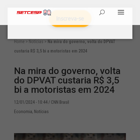
Inscreva-se
Home
>
Notícias
>
Na mira do governo, volta do DPVAT
custaria R$ 3,5 bi a motoristas em 2024
Na mira do governo, volta
do DPVAT custaria R$ 3,5
bi a motoristas em 2024
12/01/2024 - 10:44
/ CNN Brasil
Economia
,
Notícias