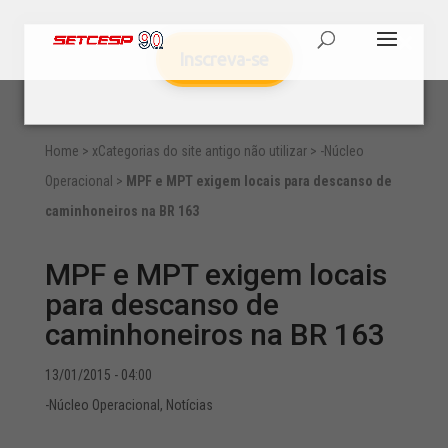
Inscreva-se
Home
>
xCategorias do site antigo não utilizar
>
-Núcleo
Operacional
>
MPF e MPT exigem locais para descanso de
caminhoneiros na BR 163
MPF e MPT exigem locais
para descanso de
caminhoneiros na BR 163
13/01/2015 - 04:00
-Núcleo Operacional
,
Notícias