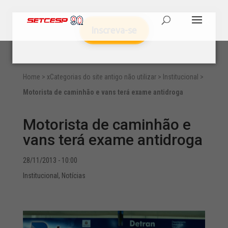
Inscreva-se
Home
>
xCategorias do site antigo não utilizar
>
Institucional
>
Motorista de caminhão e vans terá exame antidroga
Motorista de caminhão e
vans terá exame antidroga
28/11/2013 - 10:00
Institucional
,
Notícias