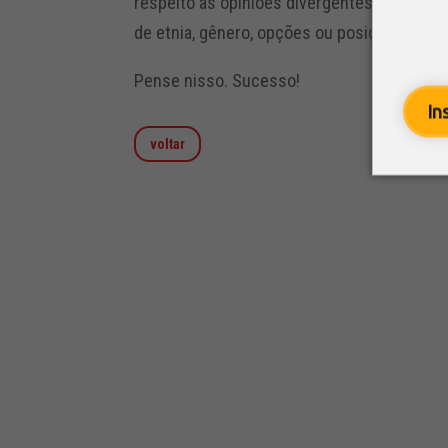
respeito às opiniões divergentes; respeit
de etnia, gênero, opções ou posição social
Pense nisso. Sucesso!
In
voltar