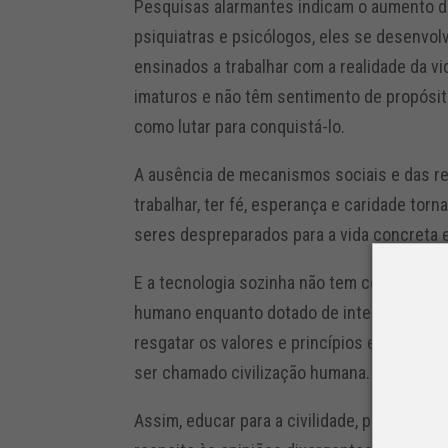
Pesquisas alarmantes indicam o aumento do
psiquiatras e psicólogos, eles se desenvol
ensinados a trabalhar com a realidade da v
imaturos e não têm sentimento de propósit
como lutar para conquistá-lo.
A ausência de mecanismos sociais e das reli
trabalhar, ter fé, esperança e caridade tor
seres despreparados para a vida concreta e
E a tecnologia sozinha não tem como enfre
humano enquanto dotado de inteligência e l
resgatar os valores e princípios elevados 
ser chamado civilização humana.
Assim, educar para a civilidade, para a con