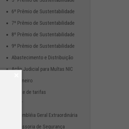
6º Prêmio de Sustentabilidade
7º Prêmio de Sustentabilidade
8º Prêmio de Sustentabilidade
9º Prêmio de Sustentabilidade
Abastecimento e Distribuição
Ação Judicial para Multas NIC
Aduaneiro
Ajuste de tarifas
ANTT
Assembléia Geral Extraordinária
Assessoria de Segurança