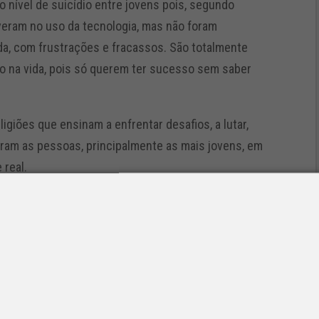
 nível de suicídio entre jovens pois, segundo
veram no uso da tecnologia, mas não foram
ida, com frustrações e fracassos. São totalmente
o na vida, pois só querem ter sucesso sem saber
giões que ensinam a enfrentar desafios, a lutar,
naram as pessoas, principalmente as mais jovens, em
 real.
ntar e resolver esses problemas que só mesmo o ser
iberdade, pelo domínio da vontade não se decidir a
que propiciam um convívio humano e social digno de
sciência de direitos e principalmente de deveres;