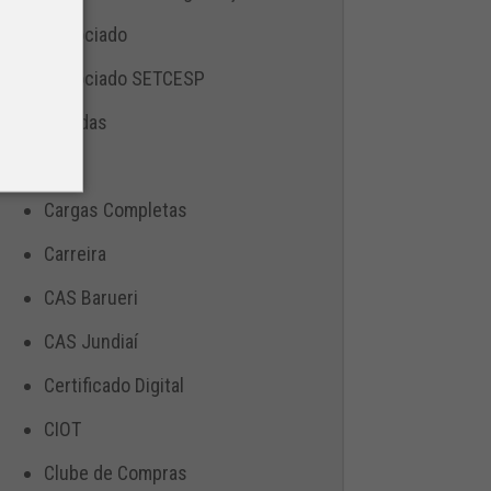
Associado
Associado SETCESP
Bebidas
Blog
Cargas Completas
Carreira
CAS Barueri
CAS Jundiaí
Certificado Digital
CIOT
Clube de Compras