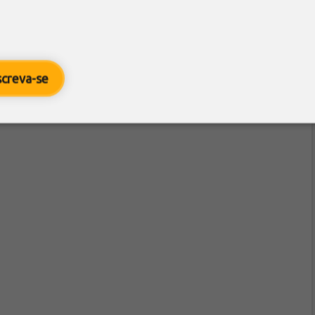
o a todo e qualquer ser humano, independentemente
 parece ser uma tarefa urgente.
screva-se