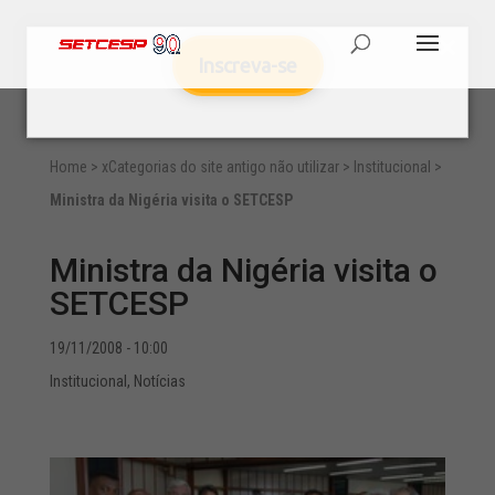
Inscreva-se
Home
>
xCategorias do site antigo não utilizar
>
Institucional
>
Ministra da Nigéria visita o SETCESP
Ministra da Nigéria visita o
SETCESP
19/11/2008 - 10:00
Institucional
,
Notícias