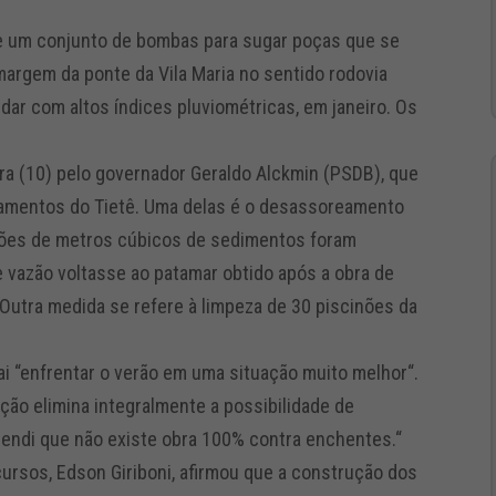
 e um conjunto de bombas para sugar poças que se
margem da ponte da Vila Maria no sentido rodovia
dar com altos índices pluviométricas, em janeiro. Os
ra (10) pelo governador Geraldo Alckmin (PSDB), que
amentos do Tietê. Uma delas é o desassoreamento
ilhões de metros cúbicos de sedimentos foram
 vazão voltasse ao patamar obtido após a obra de
Outra medida se refere à limpeza de 30 piscinões da
ai “enfrentar o verão em uma situação muito melhor“.
ão elimina integralmente a possibilidade de
endi que não existe obra 100% contra enchentes.“
ursos, Edson Giriboni, afirmou que a construção dos