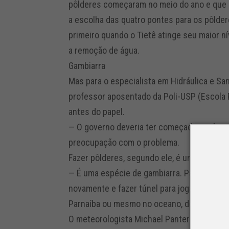
pôlderes começaram no meio do ano e que 
a escolha das quatro pontes para os pôlder
primeiro quando o Tietê atinge seu maior n
a remoção de água.
Gambiarra
Mas para o especialista em Hidráulica e Sa
professor aposentado da Poli-USP (Escola P
antes do papel.
— O governo deveria ter começado em fever
preocupação com o problema.
Fazer pôlderes, segundo ele, é um paliativo.
— É uma espécie de gambiarra. Para resolver
novamente e fazer túnel para jogar o exces
Parnaíba ou mesmo no oceano, descendo a 
O meteorologista Michael Pantera, do CGE 