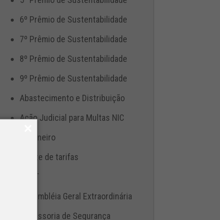
6º Prêmio de Sustentabilidade
7º Prêmio de Sustentabilidade
8º Prêmio de Sustentabilidade
9º Prêmio de Sustentabilidade
Abastecimento e Distribuição
Ação Judicial para Multas NIC
Aduaneiro
Ajuste de tarifas
ANTT
Assembléia Geral Extraordinária
Assessoria de Segurança