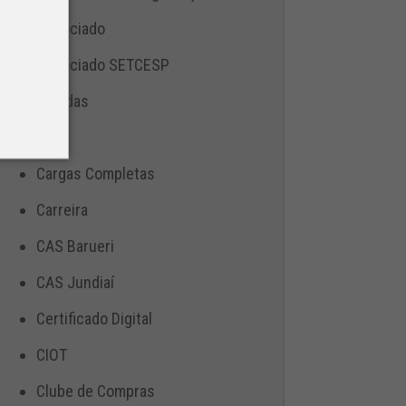
Associado
Associado SETCESP
Bebidas
Blog
Cargas Completas
Carreira
CAS Barueri
CAS Jundiaí
Certificado Digital
CIOT
Clube de Compras