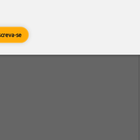
 ser chuvoso, mas não acima da média.
screva-se