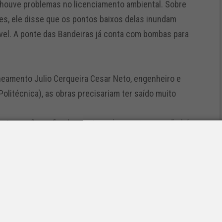
houve problemas no licenciamento ambiental. Sobre
es, ele disse que os pontos baixos delas inundam
ível. A ponte das Bandeiras já conta com bombas para
neamento Julio Cerqueira Cesar Neto, engenheiro e
olitécnica), as obras precisariam ter saído muito
eiro, e não no fim do ano. Isso demonstra que não há
 o problema há duas alternativas: ampliar a calha
so de água de volta no Tietê após Santana de
serra.
(Centro de Gerenciamento de Emergência), da