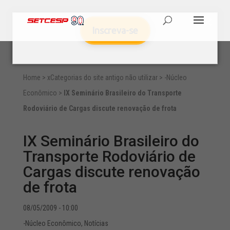
Inscreva-se
Home
>
xCategorias do site antigo não utilizar
>
-Núcleo
Econômico
>
IX Seminário Brasileiro do Transporte
Rodoviário de Cargas discute renovação de frota
IX Seminário Brasileiro do
Transporte Rodoviário de
Cargas discute renovação
de frota
08/05/2009 - 10:00
-Núcleo Econômico
,
Notícias