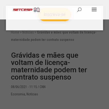
Inscreva-se
Home
>
Notícias
>
Grávidas e mães que voltam de licença-
maternidade podem ter contrato suspenso
Grávidas e mães que
voltam de licença-
maternidade podem ter
contrato suspenso
08/06/2021 - 11:15
/ CNN
Economia
,
Notícias