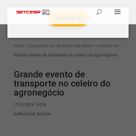
Inscreva-se
Home
>
xCategorias do site antigo não utilizar
>
Institucional
>
Grande evento de transporte no celeiro do agronegócio
Grande evento de
transporte no celeiro do
agronegócio
17/10/2014 - 04:36
Institucional
,
Notícias