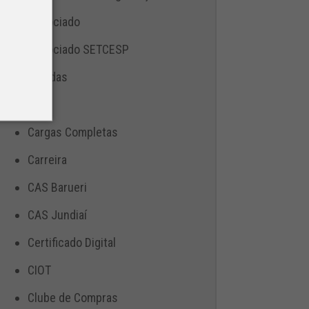
Associado
Associado SETCESP
Bebidas
Blog
Cargas Completas
Carreira
CAS Barueri
CAS Jundiaí
Certificado Digital
CIOT
Clube de Compras