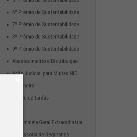
6º Prêmio de Sustentabilidade
7º Prêmio de Sustentabilidade
8º Prêmio de Sustentabilidade
9º Prêmio de Sustentabilidade
Abastecimento e Distribuição
Ação Judicial para Multas NIC
Aduaneiro
Ajuste de tarifas
ANTT
Assembléia Geral Extraordinária
Assessoria de Segurança