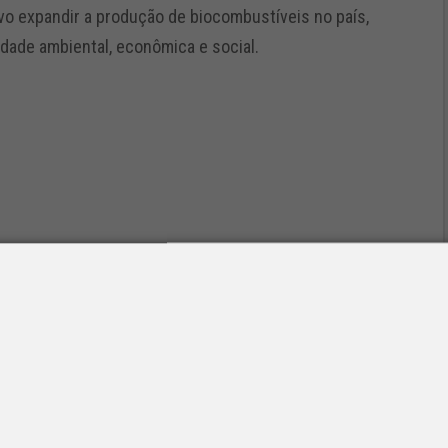
vo expandir a produção de biocombustíveis no país,
idade ambiental, econômica e social.