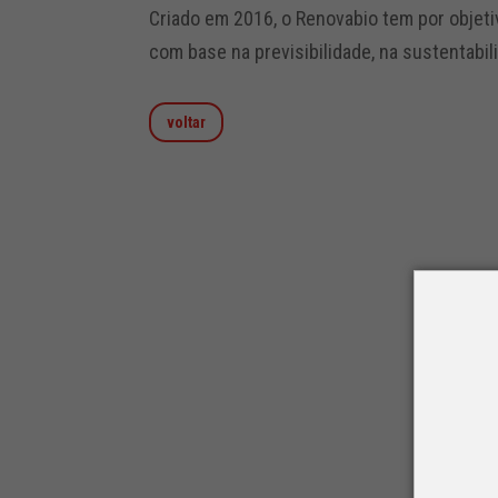
Criado em 2016, o Renovabio tem por objeti
com base na previsibilidade, na sustentabil
voltar