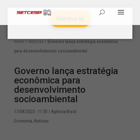
Inscreva-se
Home
>
Notícias
>
Governo lança estratégia econômica
para desenvolvimento socioambiental
Governo lança estratégia
econômica para
desenvolvimento
socioambiental
17/08/2023 - 11:35
/ Agência Brasil
Economia
,
Notícias