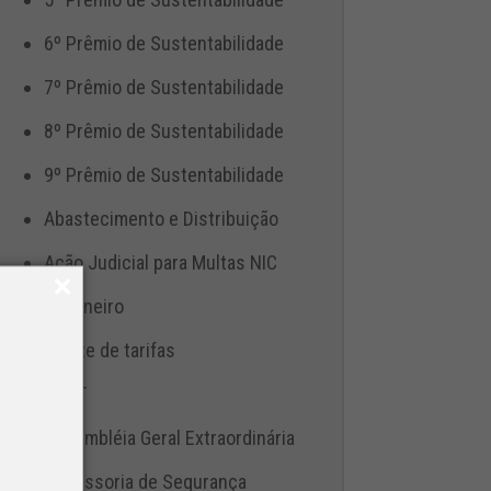
6º Prêmio de Sustentabilidade
7º Prêmio de Sustentabilidade
8º Prêmio de Sustentabilidade
9º Prêmio de Sustentabilidade
Abastecimento e Distribuição
Ação Judicial para Multas NIC
Aduaneiro
Ajuste de tarifas
ANTT
Assembléia Geral Extraordinária
Assessoria de Segurança