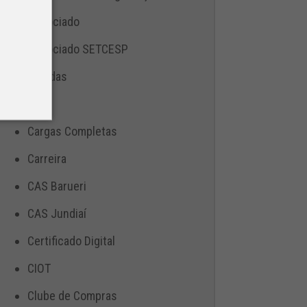
Associado
Associado SETCESP
Bebidas
Blog
Cargas Completas
Carreira
CAS Barueri
CAS Jundiaí
Certificado Digital
CIOT
Clube de Compras