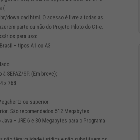
e (
r/download.html. O acesso é livre a todas as
zerem parte ou não do Projeto Piloto do CT-e.
ssários para uso:
-Brasil – tipos A1 ou A3
alado
to à SEFAZ/SP. (Em breve);
4 x 768
Megahertz ou superior.
rior. São recomendados 512 Megabytes.
 Java – JRE 6 e 30 Megabytes para o Programa
s não têm validade jurídica e não substituem os