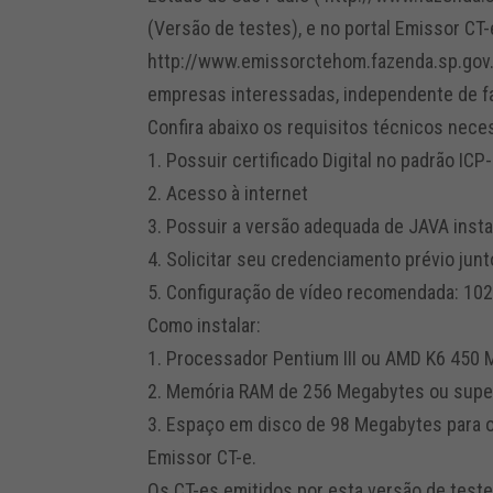
(Versão de testes), e no portal Emissor CT-
http://www.emissorctehom.fazenda.sp.gov.b
empresas interessadas, independente de fa
Confira abaixo os requisitos técnicos nece
1. Possuir certificado Digital no padrão ICP
2. Acesso à internet
3. Possuir a versão adequada de JAVA inst
4. Solicitar seu credenciamento prévio jun
5. Configuração de vídeo recomendada: 102
Como instalar:
1. Processador Pentium III ou AMD K6 450 
2. Memória RAM de 256 Megabytes ou supe
3. Espaço em disco de 98 Megabytes para o
Emissor CT-e.
Os CT-es emitidos por esta versão de teste