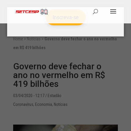
Inscreva-se
Home
>
Notícias
>
Governo deve fechar o ano no vermelho
em R$ 419 bilhões
Governo deve fechar o
ano no vermelho em R$
419 bilhões
03/04/2020 - 12:17
/ Estadão
Coronavírus
,
Economia
,
Notícias