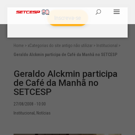
Inscreva-se
Home
>
xCategorias do site antigo não utilizar
>
Institucional
>
Geraldo Alckmin participa de Café da Manhã no SETCESP
Geraldo Alckmin participa
de Café da Manhã no
SETCESP
27/08/2008 - 10:00
Institucional
,
Notícias