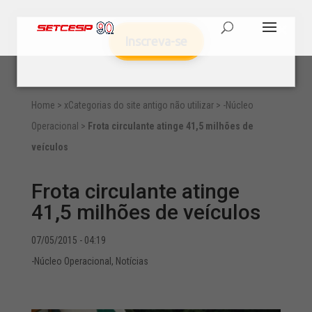
Inscreva-se
Home
>
xCategorias do site antigo não utilizar
>
-Núcleo
Operacional
>
Frota circulante atinge 41,5 milhões de
veículos
Frota circulante atinge
41,5 milhões de veículos
07/05/2015 - 04:19
-Núcleo Operacional
,
Notícias