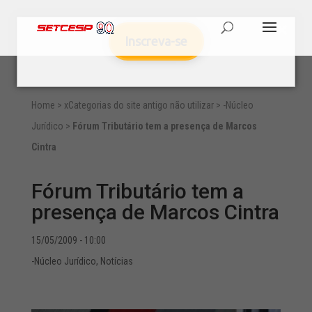
Inscreva-se
Home
>
xCategorias do site antigo não utilizar
>
-Núcleo
Jurídico
>
Fórum Tributário tem a presença de Marcos
Cintra
Fórum Tributário tem a
presença de Marcos Cintra
15/05/2009 - 10:00
-Núcleo Jurídico
,
Notícias