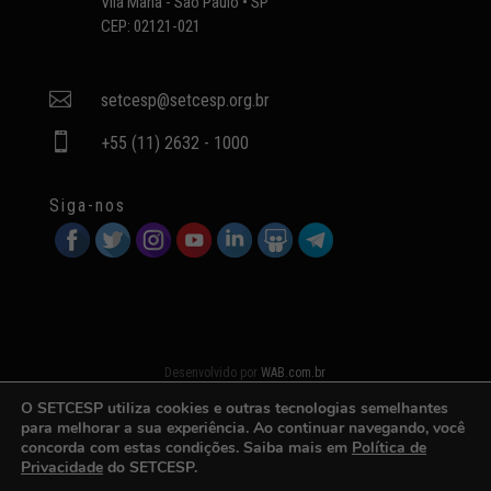
Vila Maria - São Paulo • SP
CEP: 02121-021

setcesp@setcesp.org.br

+55 (11) 2632 - 1000
Siga-nos
Desenvolvido por
WAB.com.br
O SETCESP utiliza cookies e outras tecnologias semelhantes
para melhorar a sua experiência. Ao continuar navegando, você
concorda com estas condições. Saiba mais em
Política de
Privacidade
do SETCESP.