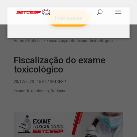
Inscreva-se
Home
>
Notícias
>
Fiscalização do exame toxicológico
Fiscalização do exame
toxicológico
28/12/2023 - 16:02
/ SETCESP
Exame Toxicológico
,
Notícias