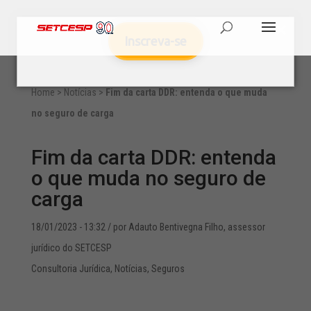
Inscreva-se
Home
>
Notícias
>
Fim da carta DDR: entenda o que muda
no seguro de carga
Fim da carta DDR: entenda
o que muda no seguro de
carga
18/01/2023 - 13:32
/ por Adauto Bentivegna Filho, assessor
jurídico do SETCESP
Consultoria Jurídica
,
Notícias
,
Seguros