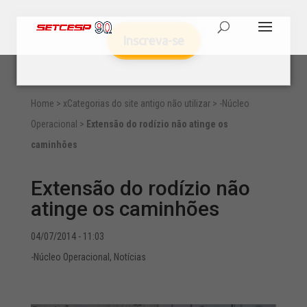
Inscreva-se
Home
>
xCategorias do site antigo não utilizar
>
-Núcleo
Operacional
>
Extensão do rodízio não atinge os
caminhões
Extensão do rodízio não
atinge os caminhões
04/07/2014 - 11:03
-Núcleo Operacional
,
Notícias