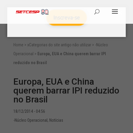
Inscreva-se
Home
>
xCategorias do site antigo não utilizar
>
-Núcleo
Operacional
>
Europa, EUA e China querem barrar IPI
reduzido no Brasil
Europa, EUA e China
querem barrar IPI reduzido
no Brasil
18/12/2014 - 04:56
-Núcleo Operacional
,
Notícias