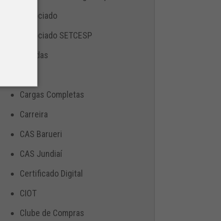
Associado
Associado SETCESP
Bebidas
Blog
Cargas Completas
Carreira
CAS Barueri
CAS Jundiaí
Certificado Digital
CIOT
Clube de Compras