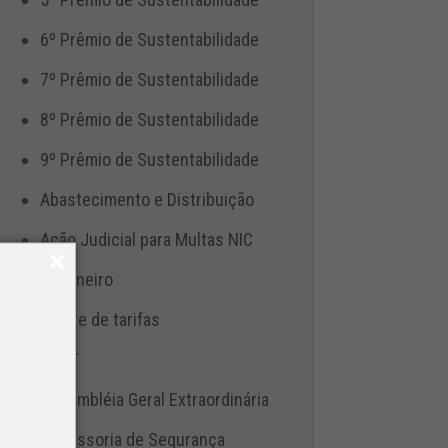
6º Prêmio de Sustentabilidade
7º Prêmio de Sustentabilidade
8º Prêmio de Sustentabilidade
9º Prêmio de Sustentabilidade
Abastecimento e Distribuição
Ação Judicial para Multas NIC
Aduaneiro
Ajuste de tarifas
ANTT
Assembléia Geral Extraordinária
Assessoria de Segurança