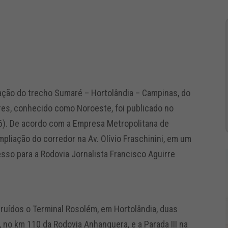
ação do trecho Sumaré – Hortolândia – Campinas, do
res, conhecido como Noroeste, foi publicado no
 (6). De acordo com a Empresa Metropolitana de
pliação do corredor na Av. Olívio Fraschinini, em um
esso para a Rodovia Jornalista Francisco Aguirre
ruídos o Terminal Rosolém, em Hortolândia, duas
no km 110 da Rodovia Anhanguera, e a Parada III na