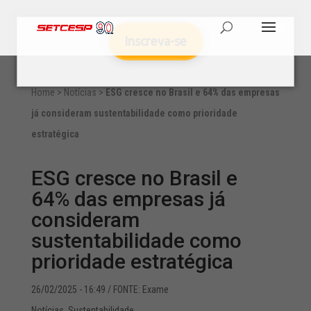
Inscreva-se
Home
>
Notícias
>
ESG cresce no Brasil e 64% das empresas
já consideram sustentabilidade como prioridade
estratégica
ESG cresce no Brasil e
64% das empresas já
consideram
sustentabilidade como
prioridade estratégica
26/02/2025 - 16:49
/ FONTE: Exame
Notícias
,
Sustentabilidade