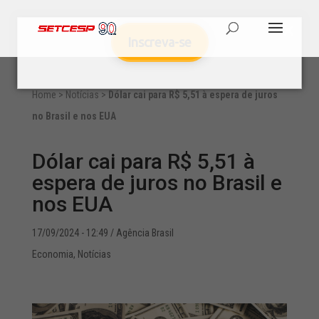
Inscreva-se
Home
>
Notícias
>
Dólar cai para R$ 5,51 à espera de juros
no Brasil e nos EUA
Dólar cai para R$ 5,51 à
espera de juros no Brasil e
nos EUA
17/09/2024 - 12:49
/ Agência Brasil
Economia
,
Notícias