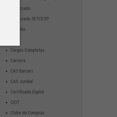
Associado
Associado SETCESP
Bebidas
Blog
Cargas Completas
Carreira
CAS Barueri
CAS Jundiaí
Certificado Digital
CIOT
Clube de Compras