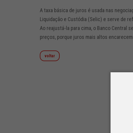
A taxa básica de juros é usada nas negocia
Liquidação e Custódia (Selic) e serve de r
Ao reajustá-la para cima, o Banco Central
preços, porque juros mais altos encarecem
voltar