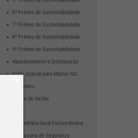
6º Prêmio de Sustentabilidade
7º Prêmio de Sustentabilidade
8º Prêmio de Sustentabilidade
9º Prêmio de Sustentabilidade
Abastecimento e Distribuição
Ação Judicial para Multas NIC
Aduaneiro
Ajuste de tarifas
ANTT
Assembléia Geral Extraordinária
Assessoria de Segurança