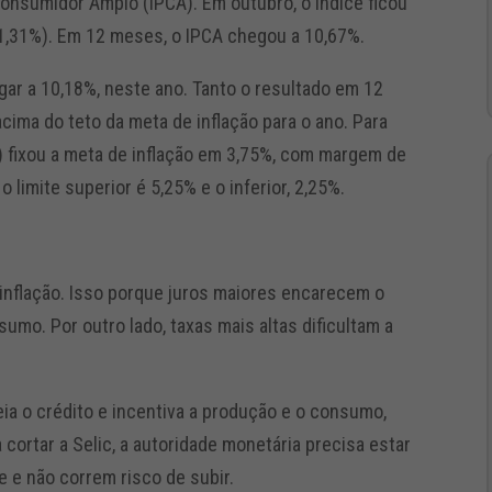
onsumidor Amplo (IPCA). Em outubro, o índice ficou
1,31%). Em 12 meses, o IPCA chegou a 10,67%.
gar a 10,18%, neste ano. Tanto o resultado em 12
cima do teto da meta de inflação para o ano. Para
 fixou a meta de inflação em 3,75%, com margem de
o limite superior é 5,25% e o inferior, 2,25%.
a inflação. Isso porque juros maiores encarecem o
umo. Por outro lado, taxas mais altas dificultam a
eia o crédito e incentiva a produção e o consumo,
 cortar a Selic, a autoridade monetária precisa estar
 e não correm risco de subir.