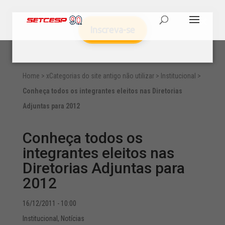
Inscreva-se
Home
>
xCategorias do site antigo não utilizar
>
Institucional
>
Conheça todos os integrantes eleitos nas Diretorias
Adjuntas para 2012
Conheça todos os
integrantes eleitos nas
Diretorias Adjuntas para
2012
16/12/2011 - 10:00
Institucional
,
Notícias