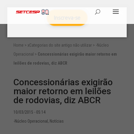
Inscreva-se
Home
>
xCategorias do site antigo não utilizar
>
-Núcleo
Operacional
>
Concessionárias exigirão maior retorno em
leilões de rodovias, diz ABCR
Concessionárias exigirão
maior retorno em leilões
de rodovias, diz ABCR
10/03/2015 - 05:14
-Núcleo Operacional
,
Notícias