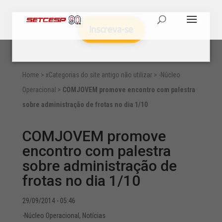
Inscreva-se
Home
>
xCategorias do site antigo não utilizar
>
-Núcleo
Operacional
>
COMJOVEM promove encontro com palestra
sobre administração de frotas no dia 1/10
COMJOVEM promove
encontro com palestra
sobre administração de
frotas no dia 1/10
29/09/2014 - 05:46
-Núcleo Operacional
,
Notícias