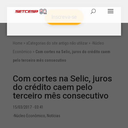
Inscreva-se
Home
>
xCategorias do site antigo não utilizar
>
-Núcleo
Econômico
>
Com cortes na Selic, juros do crédito caem
pelo terceiro mês consecutivo
Com cortes na Selic, juros
do crédito caem pelo
terceiro mês consecutivo
15/03/2017 - 03:41
-Núcleo Econômico
,
Notícias