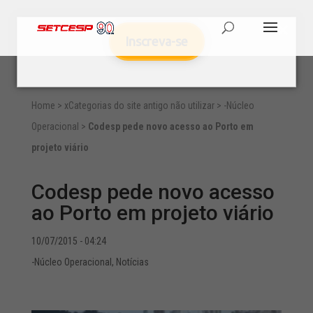
Inscreva-se
Home
>
xCategorias do site antigo não utilizar
>
-Núcleo
Operacional
>
Codesp pede novo acesso ao Porto em
projeto viário
Codesp pede novo acesso
ao Porto em projeto viário
10/07/2015 - 04:24
-Núcleo Operacional
,
Notícias