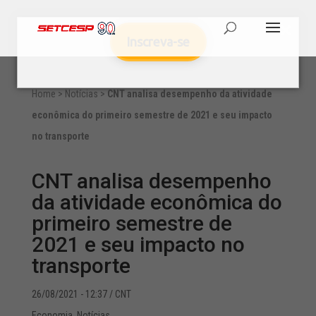
Inscreva-se
Home
>
Notícias
>
CNT analisa desempenho da atividade
econômica do primeiro semestre de 2021 e seu impacto
no transporte
CNT analisa desempenho
da atividade econômica do
primeiro semestre de
2021 e seu impacto no
transporte
26/08/2021 - 12:37
/ CNT
Economia
,
Notícias