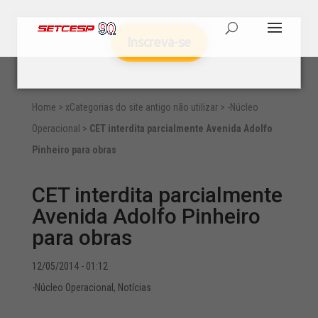
Inscreva-se
Home
>
xCategorias do site antigo não utilizar
>
-Núcleo
Operacional
>
CET interdita parcialmente Avenida Adolfo
Pinheiro para obras
CET interdita parcialmente
Avenida Adolfo Pinheiro
para obras
12/05/2014 - 01:12
-Núcleo Operacional
,
Notícias