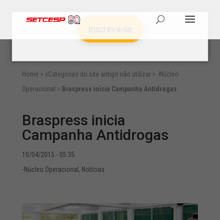
Inscreva-se
Home
>
xCategorias do site antigo não utilizar
>
-Núcleo
Operacional
>
Braspress inicia Campanha Antidrogas
Braspress inicia
Campanha Antidrogas
10/04/2015 - 05:35
-Núcleo Operacional
,
Notícias