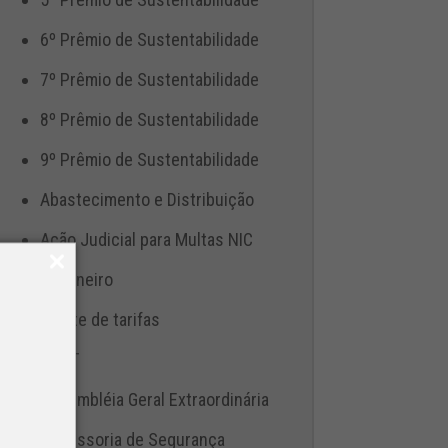
6º Prêmio de Sustentabilidade
7º Prêmio de Sustentabilidade
8º Prêmio de Sustentabilidade
9º Prêmio de Sustentabilidade
Abastecimento e Distribuição
Ação Judicial para Multas NIC
Aduaneiro
Ajuste de tarifas
ANTT
Assembléia Geral Extraordinária
Assessoria de Segurança