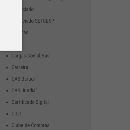
Associado
Associado SETCESP
Bebidas
Blog
Cargas Completas
Carreira
CAS Barueri
CAS Jundiaí
Certificado Digital
CIOT
Clube de Compras