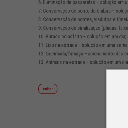
6. Iluminação de passarelas – solução em 
7. Conservação de ponto de ônibus – solu
8. Conservação de pontes, viadutos e túne
9. Conservação de sinalização (placas, fa
10. Buraco no asfalto – solução em um dia;
11. Lixo na estrada – solução em uma sema
12. Queimada/fumaça – acionamento das eq
13. Animais na estrada – solução em um dia
voltar