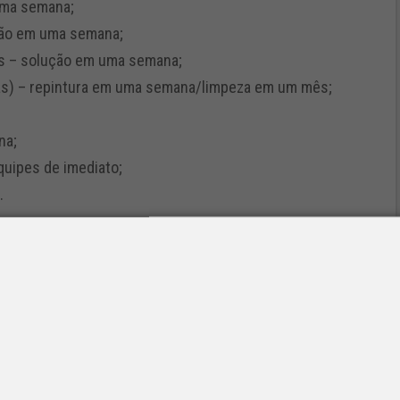
uma semana;
ção em uma semana;
is – solução em uma semana;
ixas) – repintura em uma semana/limpeza em um mês;
na;
uipes de imediato;
.