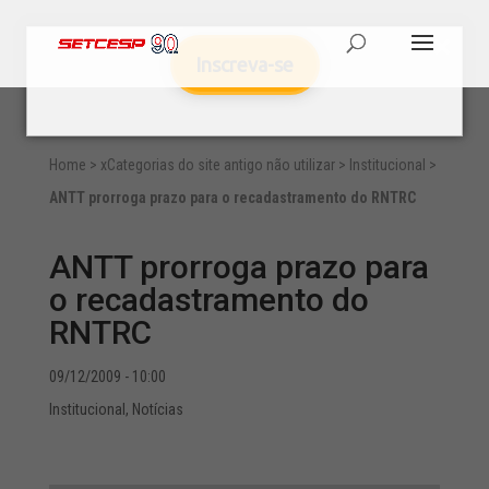
Inscreva-se
Home
>
xCategorias do site antigo não utilizar
>
Institucional
>
ANTT prorroga prazo para o recadastramento do RNTRC
ANTT prorroga prazo para
o recadastramento do
RNTRC
09/12/2009 - 10:00
Institucional
,
Notícias