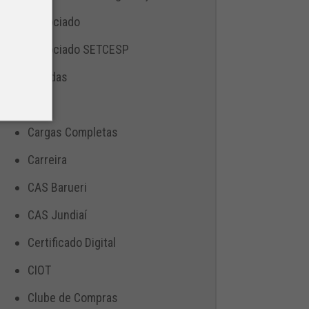
Associado
Associado SETCESP
Bebidas
Blog
Cargas Completas
Carreira
CAS Barueri
CAS Jundiaí
Certificado Digital
CIOT
Clube de Compras