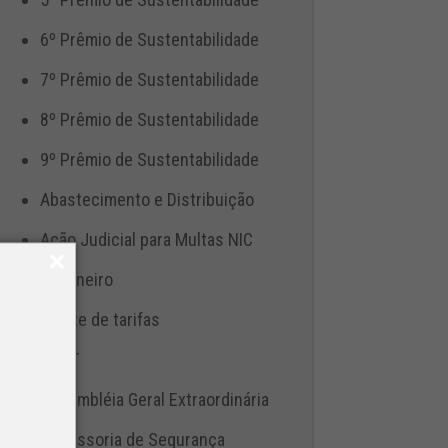
6º Prêmio de Sustentabilidade
7º Prêmio de Sustentabilidade
8º Prêmio de Sustentabilidade
9º Prêmio de Sustentabilidade
Abastecimento e Distribuição
Ação Judicial para Multas NIC
Aduaneiro
Ajuste de tarifas
ANTT
Assembléia Geral Extraordinária
Assessoria de Segurança