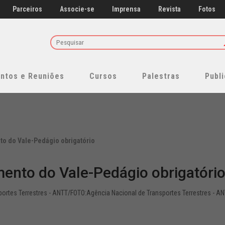
12/05/2026
2026
07/08/2026
07/08/2026
Parceiros
Associe-se
Imprensa
Revista
Fotos
ANTT
11/02/2026
Classificados
Entenda as mudanças no
Nova legislação 
Piso Mínimo de Frete, CIOT
regras do Piso
Teste de
[e-book] Na estrada com o
Abriu a sua emp
e RNTRC
Frete, CIOT e 
Opacidade
ESG
transportes: e 
ESP - Anos 80
Reunião ONLINE da Comissão d
scais Eletrônicos no TRC – Com
Atendimento ao cliente modern
07/08/2026
06/08/2026
17/11/2025
23/09/2025
Humanos - RH
 IBS e da CBS no CT-e
Nova legislação atualiza
Descubra os vár
ntos e Reuniões
Cursos
Palestras
Publ
s os serviços
regras do Piso Mínimo de
para emitir seu 
[e-book] Levou multa
[e-book] Melhor
Frete, CIOT e RNTRC
digital no SETC
transportando produtos
fornecedores do
06/08/2026
31/07/2026
perigosos? Saiba quanto
rodoviário de c
pode custar
2025
o do Vale-Pedágio obrigatório
13/03/2025
20/02/2025
nto do Vale-Pedágio obrigatóri
portes Terrestres - ANTT/FOTO:Agência Nacional de Transportes Terrestres - A