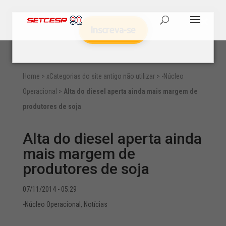
Inscreva-se
Home
>
xCategorias do site antigo não utilizar
>
-Núcleo
Operacional
>
Alta do diesel aperta ainda mais margem de
produtores de soja
Alta do diesel aperta ainda
mais margem de
produtores de soja
07/11/2014 - 05:29
-Núcleo Operacional
,
Notícias