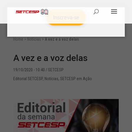
Inscreva-se
Home
>
Notícias
>
A vez e a voz delas
A vez e a voz delas
19/10/2020 - 10:40
/ SETCESP
Editorial SETCESP
,
Notícias
,
SETCESP em Ação